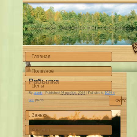
Главная
Полезное
Рабылка
Цены
By
admin
|
Published
26 ноября, 2016
|
Full size is
1024 ×
Фото
683
pixels
Заявка
Контакты