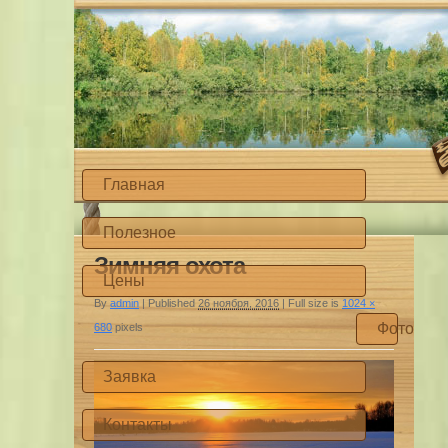
Главная
Полезное
Зимняя охота
Цены
By
admin
|
Published
26 ноября, 2016
|
Full size is
1024 ×
Фото
680
pixels
Заявка
Контакты