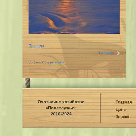
Природа
Рабылка
Bookmark the
permalink
.
Охотничье хозяйство
Главная
«Поветлужье»
Цены
2016-2024
Заявка