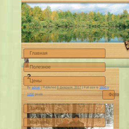
Главная
Полезное
2
Цены
By
admin
|
Published
6 февраля, 2017
|
Full size is
1600 ×
Фото
1200
pixels
Заявка
Контакты