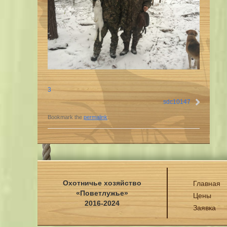
3
sdc10147
Bookmark the
permalink
.
Охотничье хозяйство
Главная
«Поветлужье»
Цены
2016-2024
Заявка