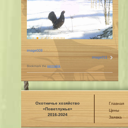
image009
image011
Bookmark the
permalink
.
Охотничье хозяйство
Главная
«Поветлужье»
Цены
2016-2024
Заявка