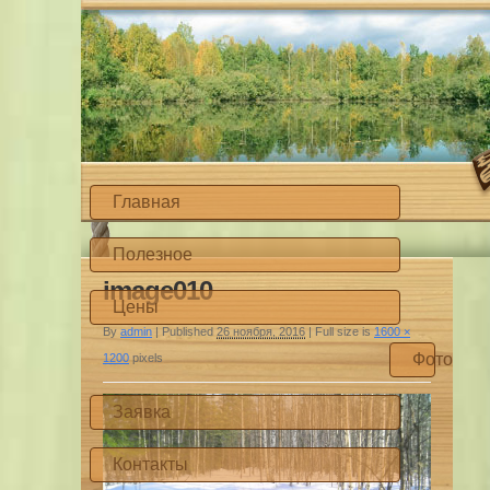
Главная
Полезное
image010
Цены
By
admin
|
Published
26 ноября, 2016
|
Full size is
1600 ×
Фото
1200
pixels
Заявка
Контакты