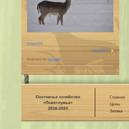
image005
image007
Bookmark the
permalink
.
Охотничье хозяйство
Главная
«Поветлужье»
Цены
2016-2024
Заявка