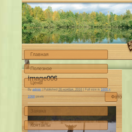
Главная
Полезное
image006
Цены
By
admin
|
Published
26 ноября, 2016
|
Full size is
1600 ×
Фото
1068
pixels
Заявка
Контакты