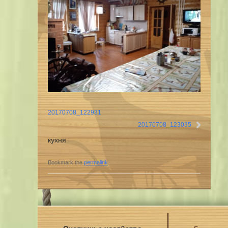
20170708_122931
20170708_123035
кухня
Bookmark the
permalink
.