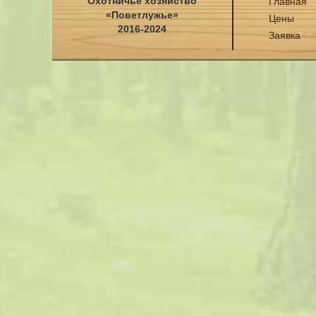
Охотничье хозяйство
Главная
«Поветлужье»
Цены
2016-2024
Заявка